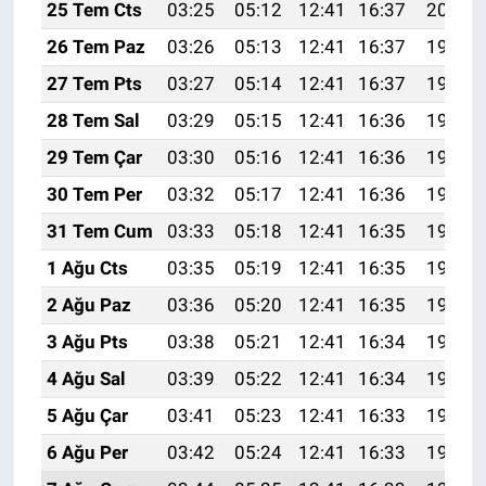
25 Tem Cts
03:25
05:12
12:41
16:37
20:00
26 Tem Paz
03:26
05:13
12:41
16:37
19:59
27 Tem Pts
03:27
05:14
12:41
16:37
19:58
28 Tem Sal
03:29
05:15
12:41
16:36
19:57
29 Tem Çar
03:30
05:16
12:41
16:36
19:56
30 Tem Per
03:32
05:17
12:41
16:36
19:55
31 Tem Cum
03:33
05:18
12:41
16:35
19:54
1 Ağu Cts
03:35
05:19
12:41
16:35
19:53
2 Ağu Paz
03:36
05:20
12:41
16:35
19:52
3 Ağu Pts
03:38
05:21
12:41
16:34
19:51
4 Ağu Sal
03:39
05:22
12:41
16:34
19:50
5 Ağu Çar
03:41
05:23
12:41
16:33
19:49
6 Ağu Per
03:42
05:24
12:41
16:33
19:48