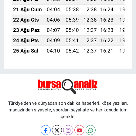
21 Ağu Cum
04:04
05:38
12:38
16:24
19:27
22 Ağu Cts
04:06
05:39
12:38
16:23
19:26
23 Ağu Paz
04:07
05:40
12:37
16:23
19:24
24 Ağu Pts
04:09
05:41
12:37
16:22
19:23
25 Ağu Sal
04:10
05:42
12:37
16:21
19:21
Türkiye'den ve dünyadan son dakika haberleri, köşe yazıları,
magazinden siyasete, spordan seyahate ve her konuda tüm
içerikler.