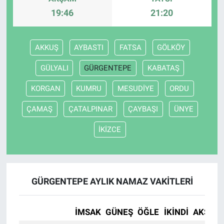
19:46
21:20
AKKUŞ
AYBASTI
FATSA
GÖLKÖY
GÜLYALI
GÜRGENTEPE
KABATAŞ
KORGAN
KUMRU
MESUDİYE
ORDU
ÇAMAŞ
ÇATALPINAR
ÇAYBAŞI
ÜNYE
İKİZCE
GÜRGENTEPE AYLIK NAMAZ VAKITLERI
İMSAK
GÜNEŞ
ÖĞLE
İKINDI
AKŞAM