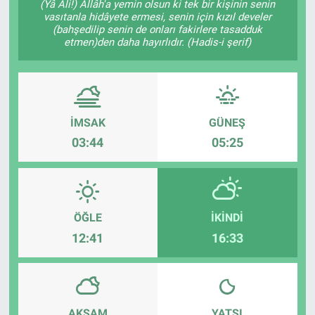
(Yâ Ali!) Allâh'a yemin olsun ki tek bir kişinin senin
vasıtanla hidâyete ermesi, senin için kızıl develer
(bahşedilip senin de onları fakirlere tasadduk
etmen)den daha hayırlıdır. (Hadis-i şerif)
İMSAK
GÜNEŞ
03:44
05:25
ÖĞLE
İKINDI
12:41
16:33
AKŞAM
YATSI